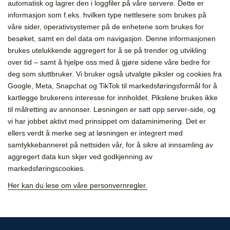
automatisk og lagrer den i loggfiler på våre servere. Dette er
informasjon som f.eks. hvilken type nettlesere som brukes på
våre sider, operativsystemer på de enhetene som brukes for
besøket, samt en del data om navigasjon. Denne informasjonen
brukes utelukkende aggregert for å se på trender og utvikling
over tid – samt å hjelpe oss med å gjøre sidene våre bedre for
deg som sluttbruker. Vi bruker også utvalgte piksler og cookies fra
Google, Meta, Snapchat og TikTok til markedsføringsformål for å
kartlegge brukerens interesse for innholdet. Pikslene brukes ikke
til målretting av annonser. Løsningen er satt opp server-side, og
vi har jobbet aktivt med prinsippet om dataminimering. Det er
ellers verdt å merke seg at løsningen er integrert med
samtykkebanneret på nettsiden vår, for å sikre at innsamling av
aggregert data kun skjer ved godkjenning av
markedsføringscookies.
Her kan du lese om våre personvernregler.