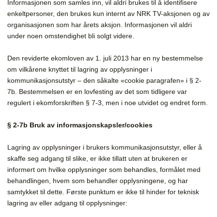
Informasjonen som samles inn, vil aldri brukes til å identifisere
enkeltpersoner, den brukes kun internt av NRK TV-aksjonen og av
organisasjonen som har årets aksjon. Informasjonen vil aldri
under noen omstendighet bli solgt videre.
Den reviderte ekomloven av 1. juli 2013 har en ny bestemmelse
om vilkårene knyttet til lagring av opplysninger i
kommunikasjonsutstyr – den såkalte «cookie paragrafen» i § 2-
7b. Bestemmelsen er en lovfesting av det som tidligere var
regulert i ekomforskriften § 7-3, men i noe utvidet og endret form.
§ 2-7b Bruk av informasjonskapsler/cookies
Lagring av opplysninger i brukers kommunikasjonsutstyr, eller å
skaffe seg adgang til slike, er ikke tillatt uten at brukeren er
informert om hvilke opplysninger som behandles, formålet med
behandlingen, hvem som behandler opplysningene, og har
samtykket til dette. Første punktum er ikke til hinder for teknisk
lagring av eller adgang til opplysninger: