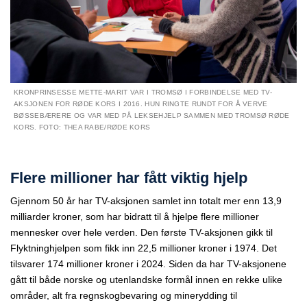
KRONPRINSESSE METTE-MARIT VAR I TROMSØ I FORBINDELSE MED TV-
AKSJONEN FOR RØDE KORS I 2016. HUN RINGTE RUNDT FOR Å VERVE
BØSSEBÆRERE OG VAR MED PÅ LEKSEHJELP SAMMEN MED TROMSØ RØDE
KORS. FOTO: THEA RABE/RØDE KORS
Flere millioner har fått viktig hjelp
Gjennom 50 år har TV-aksjonen samlet inn totalt mer enn 13,9
milliarder kroner, som har bidratt til å hjelpe flere millioner
mennesker over hele verden. Den første TV-aksjonen gikk til
Flyktninghjelpen som fikk inn 22,5 millioner kroner i 1974. Det
tilsvarer 174 millioner kroner i 2024. Siden da har TV-aksjonene
gått til både norske og utenlandske formål innen en rekke ulike
områder, alt fra regnskogbevaring og minerydding til