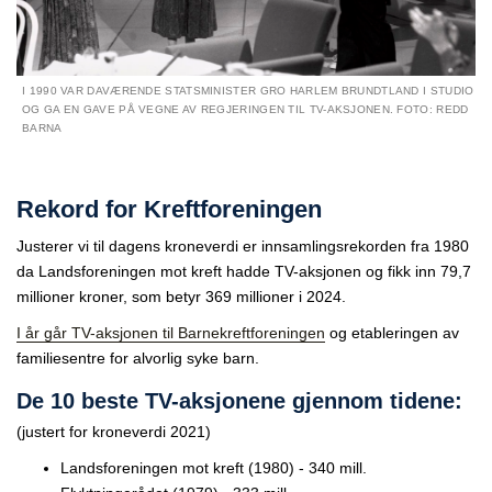
I 1990 VAR DAVÆRENDE STATSMINISTER GRO HARLEM BRUNDTLAND I STUDIO
OG GA EN GAVE PÅ VEGNE AV REGJERINGEN TIL TV-AKSJONEN. FOTO: REDD
BARNA
Rekord for Kreftforeningen
Justerer vi til dagens kroneverdi er innsamlingsrekorden fra 1980
da Landsforeningen mot kreft hadde TV-aksjonen og fikk inn 79,7
millioner kroner, som betyr 369 millioner i 2024.
I år går TV-aksjonen til Barnekreftforeningen
og etableringen av
familiesentre for alvorlig syke barn.
De 10 beste TV-aksjonene gjennom tidene:
(justert for kroneverdi 2021)
Landsforeningen mot kreft (1980) - 340 mill.