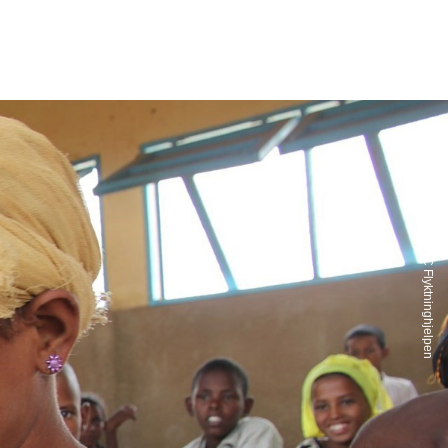
Foto: Ingrid Prestetun/NRC Flyktninghjelpen