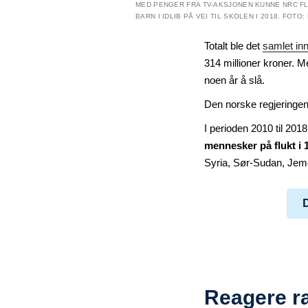
MED PENGER FRA TV-AKSJONEN KUNNE NRC FL
BARN I IDLIB PÅ VEI TIL SKOLEN I 2018. FOT
Totalt ble det
samlet inn
314 millioner kroner. M
noen år å slå.
Den norske regjeringen 
I perioden 2010 til 20
mennesker på flukt i 
Syria, Sør-Sudan, Jeme
Reagere ra