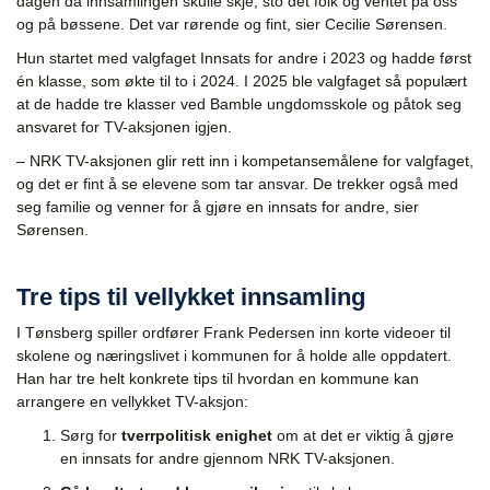
dagen da innsamlingen skulle skje, sto det folk og ventet på oss
og på bøssene. Det var rørende og fint, sier Cecilie Sørensen.
Hun startet med valgfaget Innsats for andre i 2023 og hadde først
én klasse, som økte til to i 2024. I 2025 ble valgfaget så populært
at de hadde tre klasser ved Bamble ungdomsskole og påtok seg
ansvaret for TV-aksjonen igjen.
– NRK TV-aksjonen glir rett inn i kompetansemålene for valgfaget,
og det er fint å se elevene som tar ansvar. De trekker også med
seg familie og venner for å gjøre en innsats for andre, sier
Sørensen.
Tre tips til vellykket innsamling
I Tønsberg spiller ordfører Frank Pedersen inn korte videoer til
skolene og næringslivet i kommunen for å holde alle oppdatert.
Han har tre helt konkrete tips til hvordan en kommune kan
arrangere en vellykket TV-aksjon:
Sørg for
tverrpolitisk enighet
om at det er viktig å gjøre
en innsats for andre gjennom NRK TV-aksjonen.