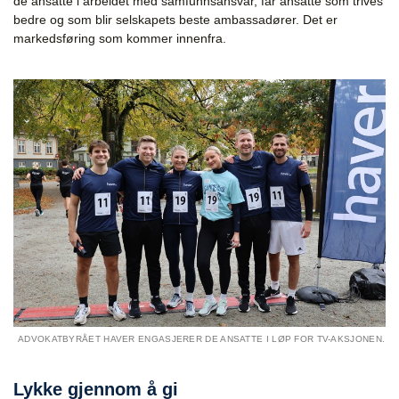
de ansatte i arbeidet med samfunnsansvar, får ansatte som trives
bedre og som blir selskapets beste ambassadører. Det er
markedsføring som kommer innenfra.
ADVOKATBYRÅET HAVER ENGASJERER DE ANSATTE I LØP FOR TV-AKSJONEN.
Lykke gjennom å gi