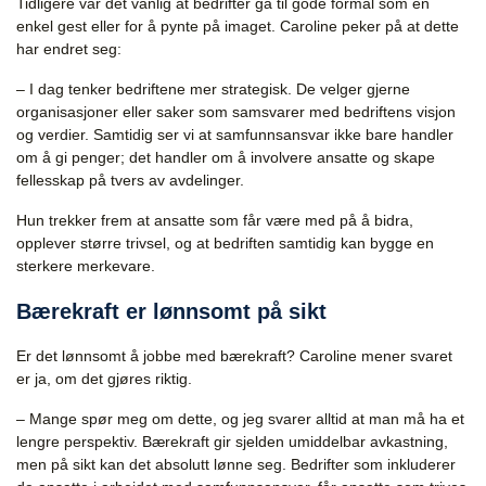
Tidligere var det vanlig at bedrifter ga til gode formål som en
enkel gest eller for å pynte på imaget. Caroline peker på at dette
har endret seg:
– I dag tenker bedriftene mer strategisk. De velger gjerne
organisasjoner eller saker som samsvarer med bedriftens visjon
og verdier. Samtidig ser vi at samfunnsansvar ikke bare handler
om å gi penger; det handler om å involvere ansatte og skape
fellesskap på tvers av avdelinger.
Hun trekker frem at ansatte som får være med på å bidra,
opplever større trivsel, og at bedriften samtidig kan bygge en
sterkere merkevare.
Bærekraft er lønnsomt på sikt
Er det lønnsomt å jobbe med bærekraft? Caroline mener svaret
er ja, om det gjøres riktig.
– Mange spør meg om dette, og jeg svarer alltid at man må ha et
lengre perspektiv. Bærekraft gir sjelden umiddelbar avkastning,
men på sikt kan det absolutt lønne seg. Bedrifter som inkluderer